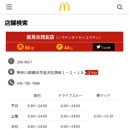
店舗検索
能見台西友店
（ノウケンダイセイユウテン）
88
44
Tweet
席
台
236-0017
神奈川県横浜市金沢区西柴１－２－１８
Map
045-785-7686
店内
ドライブスルー
朝マック
平日
6:00〜24:00
6:00〜24:00
土曜
6:00〜24:00
6:00〜24:00
6:00〜10:30
休日
6:00〜24:00
6:00〜24:00