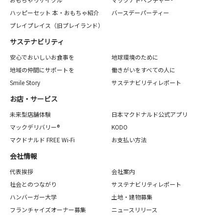
ハッピーセット 本・おもちゃ紹介
バースデーパーティー
プレイプレイス（旧プレイランド）
サステナビリティ
安心でおいしいお食事を
地球環境のために
地域の仲間にサポートを
働きがいをすべての人に
Smile Story
サステナビリティレポート
お店・サービス
未来型店舗体験
日本マクドナルド公式アプリ
マックデリバリー®
KODO
マクドナルド FREE Wi-Fi
お支払い方法
会社情報
代表挨拶
会社案内
社会とのつながり
サステナビリティレポート
ハンバーガー大学
土地・建物募集
フランチャイズオーナー募集
ニュースリリース