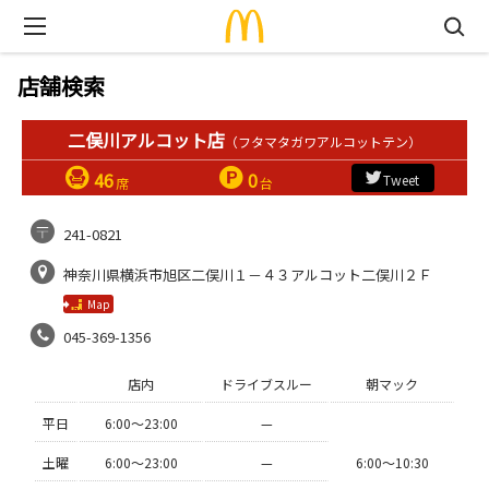
店舗検索
二俣川アルコット店
（フタマタガワアルコットテン）
46
0
Tweet
席
台
241-0821
神奈川県横浜市旭区二俣川１－４３アルコット二俣川２Ｆ
Map
045-369-1356
店内
ドライブスルー
朝マック
平日
6:00〜23:00
—
土曜
6:00〜23:00
—
6:00〜10:30