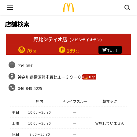
店舗検索
野比シティオ店
（ノビシテイオテン）
76
189
Tweet
席
台
239-0841
神奈川県横須賀市野比１－３９－８
Map
046-849-5225
店内
ドライブスルー
朝マック
平日
10:00〜20:30
—
土曜
10:00〜20:30
—
実施していません
休日
9:00〜20:30
—