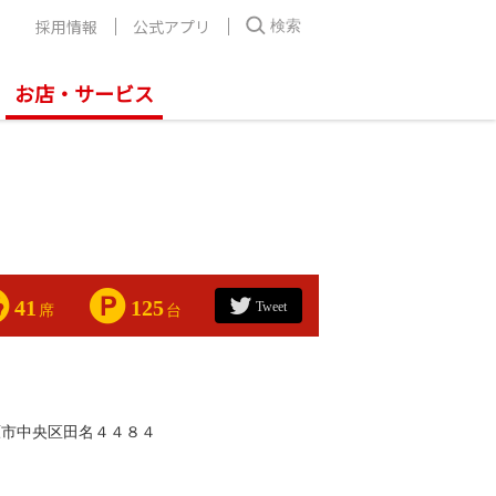
採用情報
公式アプリ
検索
お店・サービス
41
125
Tweet
席
台
原市中央区田名４４８４