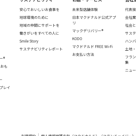
安心でおいしいお食事を
未来型店舗体験
代表挨
地球環境のために
日本マクドナルド公式アプ
会社案
リ
地域の仲間にサポートを
社会と
マックデリバリー®
働きがいをすべての人に
サステ
KODO
Smile Story
ハンバ
マクドナルド FREE Wi-Fi
サステナビリティレポート
土地・
お支払い方法
フラン
ー®
集
・おも
ニュー
ー
プレイ
利用規約
個人情報保護方針（マクドナルド）（フランチャイジー）