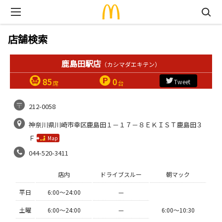
店舗検索
鹿島田駅店
（カシマダエキテン）
85
0
Tweet
席
台
212-0058
神奈川県川崎市幸区鹿島田１－１７－８ＥＫＩＳＴ鹿島田３
Ｆ
Map
044-520-3411
店内
ドライブスルー
朝マック
平日
6:00〜24:00
—
土曜
6:00〜24:00
—
6:00〜10:30