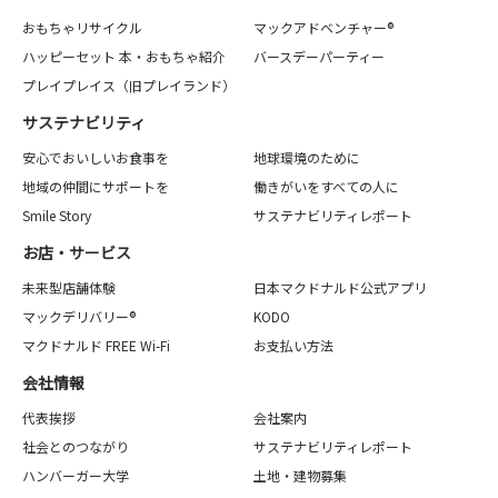
おもちゃリサイクル
マックアドベンチャー®
ハッピーセット 本・おもちゃ紹介
バースデーパーティー
プレイプレイス（旧プレイランド）
サステナビリティ
安心でおいしいお食事を
地球環境のために
地域の仲間にサポートを
働きがいをすべての人に
Smile Story
サステナビリティレポート
お店・サービス
未来型店舗体験
日本マクドナルド公式アプリ
マックデリバリー®
KODO
マクドナルド FREE Wi-Fi
お支払い方法
会社情報
代表挨拶
会社案内
社会とのつながり
サステナビリティレポート
ハンバーガー大学
土地・建物募集