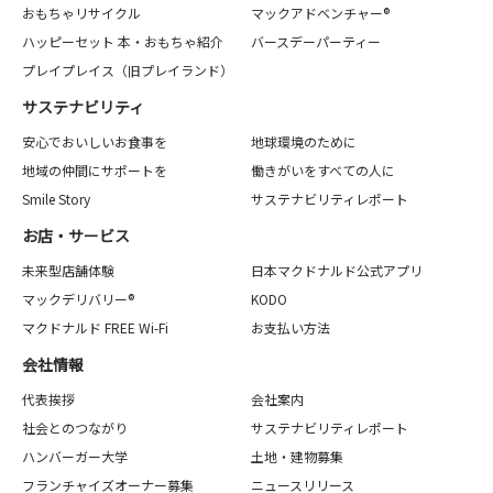
おもちゃリサイクル
マックアドベンチャー®
ハッピーセット 本・おもちゃ紹介
バースデーパーティー
プレイプレイス（旧プレイランド）
サステナビリティ
安心でおいしいお食事を
地球環境のために
地域の仲間にサポートを
働きがいをすべての人に
Smile Story
サステナビリティレポート
お店・サービス
未来型店舗体験
日本マクドナルド公式アプリ
マックデリバリー®
KODO
マクドナルド FREE Wi-Fi
お支払い方法
会社情報
代表挨拶
会社案内
社会とのつながり
サステナビリティレポート
ハンバーガー大学
土地・建物募集
フランチャイズオーナー募集
ニュースリリース