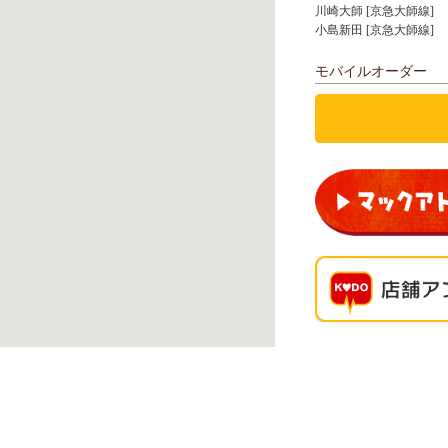
川崎大師 [京急大師線]
小島新田 [京急大師線]
モバイルオーダー