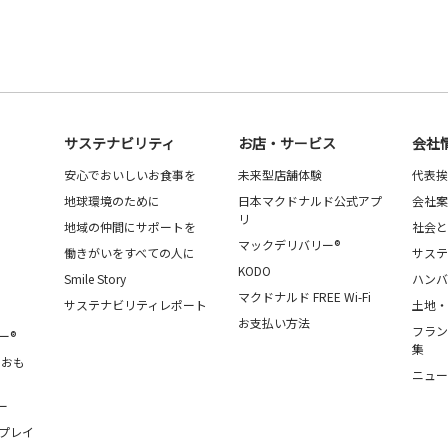
サステナビリティ
お店・サービス
会社
安心でおいしいお食事を
未来型店舗体験
代表挨
地球環境のために
日本マクドナルド公式アプ
会社案
リ
地域の仲間にサポートを
社会と
マックデリバリー®
働きがいをすべての人に
サステ
KODO
Smile Story
ハンバ
マクドナルド FREE Wi-Fi
サステナビリティレポート
土地・
お支払い方法
フラン
ー®
集
・おも
ニュー
ー
プレイ