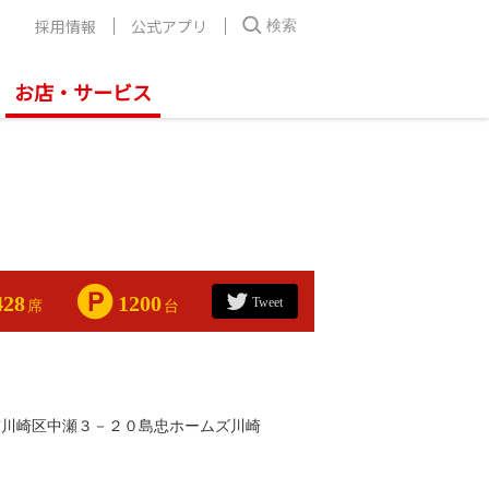
採用情報
公式アプリ
検索
お店・サービス
428
1200
Tweet
席
台
市川崎区中瀬３－２０島忠ホームズ川崎