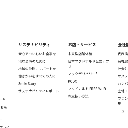
サステナビリティ
お店・サービス
会社
安心でおいしいお食事を
未来型店舗体験
代表挨
地球環境のために
日本マクドナルド公式アプ
会社案
リ
地域の仲間にサポートを
社会と
マックデリバリー®
働きがいをすべての人に
サステ
KODO
Smile Story
ハンバ
マクドナルド FREE Wi-Fi
サステナビリティレポート
土地・
お支払い方法
フラン
ー®
集
・おも
ニュー
ー
プレイ