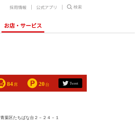
採用情報
公式アプリ
検索
お店・サービス
84
20
Tweet
席
台
市青葉区たちばな台２－２４－１