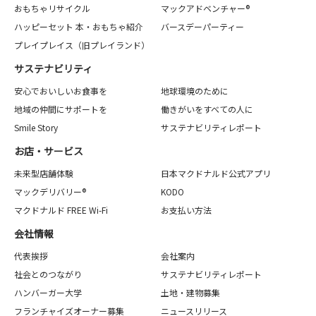
おもちゃリサイクル
マックアドベンチャー®
ハッピーセット 本・おもちゃ紹介
バースデーパーティー
プレイプレイス（旧プレイランド）
サステナビリティ
安心でおいしいお食事を
地球環境のために
地域の仲間にサポートを
働きがいをすべての人に
Smile Story
サステナビリティレポート
お店・サービス
未来型店舗体験
日本マクドナルド公式アプリ
マックデリバリー®
KODO
マクドナルド FREE Wi-Fi
お支払い方法
会社情報
代表挨拶
会社案内
社会とのつながり
サステナビリティレポート
ハンバーガー大学
土地・建物募集
フランチャイズオーナー募集
ニュースリリース