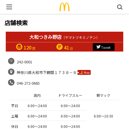
店舗検索
大和つきみ野店
（ヤマトツキミノテン）
120
41
Tweet
席
台
242-0001
神奈川県大和市下鶴間１７３８－８
Map
046-272-0665
店内
ドライブスルー
朝マック
平日
6:00〜24:00
6:00〜24:00
土曜
6:00〜24:00
6:00〜24:00
6:00〜10:30
休日
6:00〜24:00
6:00〜24:00