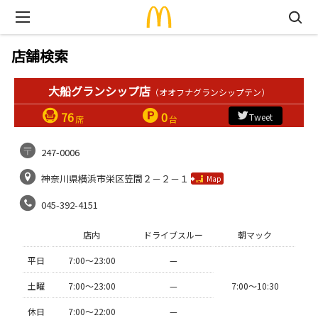
店舗検索
大船グランシップ店
（オオフナグランシップテン）
76
0
Tweet
席
台
247-0006
神奈川県横浜市栄区笠間２－２－１
Map
045-392-4151
店内
ドライブスルー
朝マック
平日
7:00〜23:00
—
土曜
7:00〜23:00
—
7:00〜10:30
休日
7:00〜22:00
—