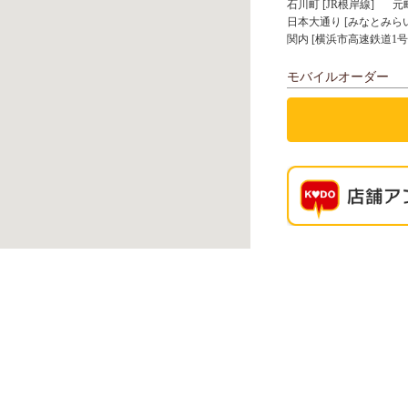
石川町 [JR根岸線]
元
日本大通り [みなとみらい
関内 [横浜市高速鉄道1号
モバイルオーダー