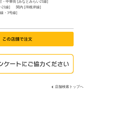
町・中華街 [みなとみらい21線]
21線]
関内 [JR根岸線]
線・3号線]
店舗検索トップへ