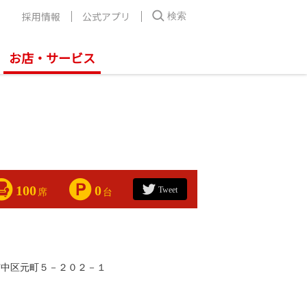
採用情報
公式アプリ
検索
お店・サービス
100
0
Tweet
席
台
市中区元町５－２０２－１