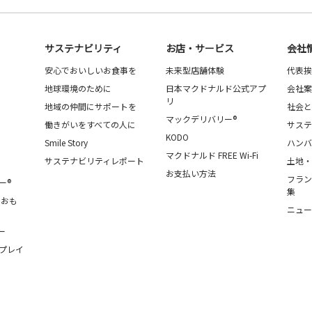
サステナビリティ
お店・サービス
会社
安心でおいしいお食事を
未来型店舗体験
代表挨
地球環境のために
日本マクドナルド公式アプ
会社案
リ
地域の仲間にサポートを
社会と
マックデリバリー®
働きがいをすべての人に
サステ
KODO
Smile Story
ハンバ
マクドナルド FREE Wi-Fi
サステナビリティレポート
土地・
お支払い方法
フラン
ー®
集
・おも
ニュー
ー
プレイ