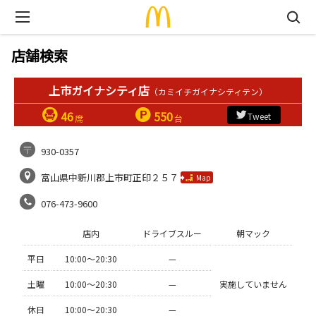
店舗検索
上市ガイナシティ店
（カミイチガイナシティテン）
46
550
Tweet
席
台
930-0357
富山県中新川郡上市町正印２５７
Map
076-473-9600
店内
ドライブスルー
朝マック
平日
10:00〜20:30
—
土曜
10:00〜20:30
—
実施していません
休日
10:00〜20:30
—