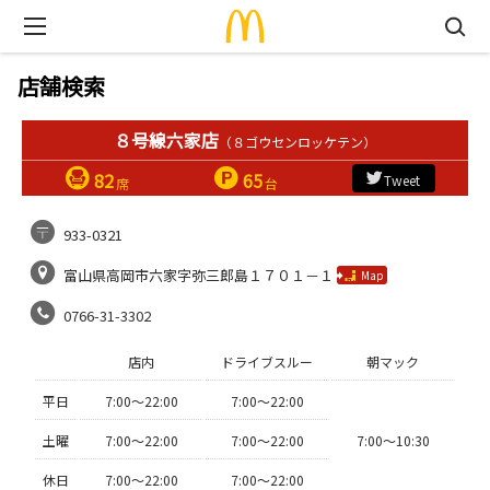
店舗検索
８号線六家店
（８ゴウセンロッケテン）
82
65
Tweet
席
台
933-0321
富山県高岡市六家字弥三郎島１７０１－１
Map
0766-31-3302
店内
ドライブスルー
朝マック
平日
7:00〜22:00
7:00〜22:00
土曜
7:00〜22:00
7:00〜22:00
7:00〜10:30
休日
7:00〜22:00
7:00〜22:00