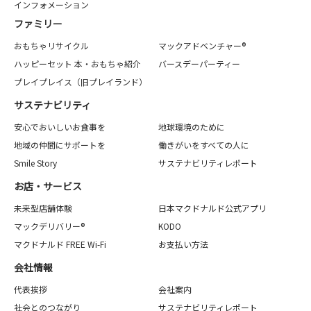
インフォメーション
ファミリー
おもちゃリサイクル
マックアドベンチャー®
ハッピーセット 本・おもちゃ紹介
バースデーパーティー
プレイプレイス（旧プレイランド）
サステナビリティ
安心でおいしいお食事を
地球環境のために
地域の仲間にサポートを
働きがいをすべての人に
Smile Story
サステナビリティレポート
お店・サービス
未来型店舗体験
日本マクドナルド公式アプリ
マックデリバリー®
KODO
マクドナルド FREE Wi-Fi
お支払い方法
会社情報
代表挨拶
会社案内
社会とのつながり
サステナビリティレポート