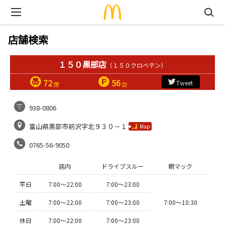
店舗検索
１５０黒部店
（１５０クロベテン）
72
56
Tweet
席
台
938-0806
富山県黒部市前沢字北９３０－１
Map
0765-56-9050
店内
ドライブスルー
朝マック
平日
7:00〜22:00
7:00〜23:00
土曜
7:00〜22:00
7:00〜23:00
7:00〜10:30
休日
7:00〜22:00
7:00〜23:00