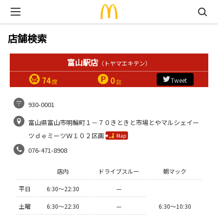
店舗検索
富山駅店
（トヤマエキテン）
74
0
Tweet
席
台
930-0001
富山県富山市明輪町１－７０きときと市場とやマルシェイー
ツｄｅミーツＷ１０２区画
Map
076-471-8908
店内
ドライブスルー
朝マック
平日
6:30〜22:30
—
土曜
6:30〜22:30
—
6:30〜10:30