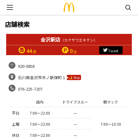
店舗検索
金沢駅店
（カナザワエキテン）
44
0
Tweet
席
台
920-0858
石川県金沢市木ノ新保町１
Map
076-225-7207
店内
ドライブスルー
朝マック
平日
7:00〜22:00
—
土曜
7:00〜22:00
—
7:00〜10:30
休日
7:00〜22:00
—