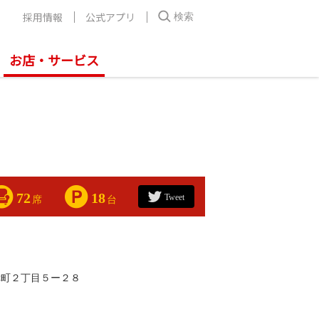
採用情報
公式アプリ
検索
お店・サービス
72
18
Tweet
席
台
幸町２丁目５ー２８