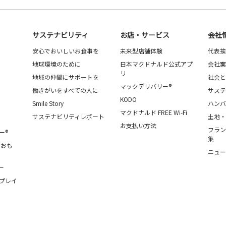
サステナビリティ
お店・サービス
会社
安心でおいしいお食事を
未来型店舗体験
代表挨
地球環境のために
日本マクドナルド公式アプ
会社案
リ
地域の仲間にサポートを
社会と
マックデリバリー®
働きがいをすべての人に
サステ
KODO
Smile Story
ハンバ
マクドナルド FREE Wi-Fi
サステナビリティレポート
土地・
お支払い方法
フラン
ー®
集
・おも
ニュー
ー
プレイ