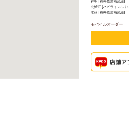
神明 [福井鉄道福武線]
北鯖江 [ハピラインふく
水落 [福井鉄道福武線]
モバイルオーダー