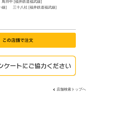
鳥羽中 [福井鉄道福武線]
い線]
三十八社 [福井鉄道福武線]
店舗検索トップへ