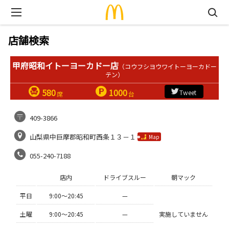
店舗検索
甲府昭和イトーヨーカドー店
（コウフシヨウワイトーヨーカドー
テン）
580
1000
Tweet
席
台
409-3866
山梨県中巨摩郡昭和町西条１３－１
Map
055-240-7188
店内
ドライブスルー
朝マック
平日
9:00〜20:45
—
土曜
9:00〜20:45
—
実施していません