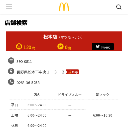
店舗検索
松本店
（マツモトテン）
120
0
Tweet
席
台
390-0811
長野県松本市中央１－３－２
Map
0263-36-5258
店内
ドライブスルー
朝マック
平日
6:00〜24:00
—
土曜
6:00〜24:00
—
6:00〜10:30
休日
6:00〜24:00
—