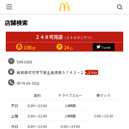
店舗検索
２４８可児店
（２４８カニテン）
108
24
Tweet
席
台
509-0203
岐阜県可児市下恵土長津良５７４３－２
Map
0574-63-3021
店内
ドライブスルー
朝マック
平日
6:00〜22:00
24時間
土曜
6:00〜22:00
24時間
5:00〜10:30
休日
6:00〜22:00
0:00〜23:00