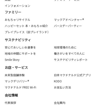
インフォメーション
ファミリー
おもちゃリサイクル
マックアドベンチャー®
ハッピーセット 本・おもちゃ紹介
バースデーパーティー
プレイプレイス（旧プレイランド）
サステナビリティ
安心でおいしいお食事を
地球環境のために
地域の仲間にサポートを
働きがいをすべての人に
Smile Story
サステナビリティレポート
お店・サービス
未来型店舗体験
日本マクドナルド公式アプリ
マックデリバリー®
KODO
マクドナルド FREE Wi-Fi
お支払い方法
会社情報
代表挨拶
会社案内