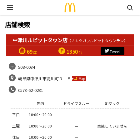
店舗検索
中津川ルビットタウン店
（ナカツガワルビットタウンテン）
69
1350
Tweet
席
台
508-0034
岐阜県中津川市淀川町３－８
Map
0573-62-0231
店内
ドライブスルー
朝マック
平日
10:00〜20:00
—
土曜
10:00〜20:00
—
実施していません
休日
10:00〜20:00
—