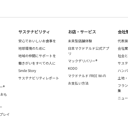
サステナビリティ
お店・サービス
会社
安心でおいしいお食事を
未来型店舗体験
代表挨
地球環境のために
日本マクドナルド公式アプ
会社案
リ
地域の仲間にサポートを
社会と
マックデリバリー®
働きがいをすべての人に
サステ
KODO
Smile Story
ハンバ
マクドナルド FREE Wi-Fi
サステナビリティレポート
土地・
お支払い方法
フラン
ー®
集
・おも
ニュー
ー
プレイ