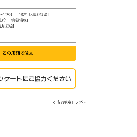
～浜松)]
沼津 [JR御殿場線]
土狩 [JR御殿場線]
道駿豆線]
店舗検索トップへ