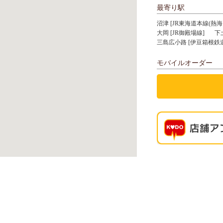
最寄り駅
沼津 [JR東海道本線(熱海
大岡 [JR御殿場線]
下
三島広小路 [伊豆箱根鉄
モバイルオーダー