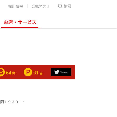
採用情報
公式アプリ
検索
お店・サービス
64
31
Tweet
席
台
大岡１９３０－１