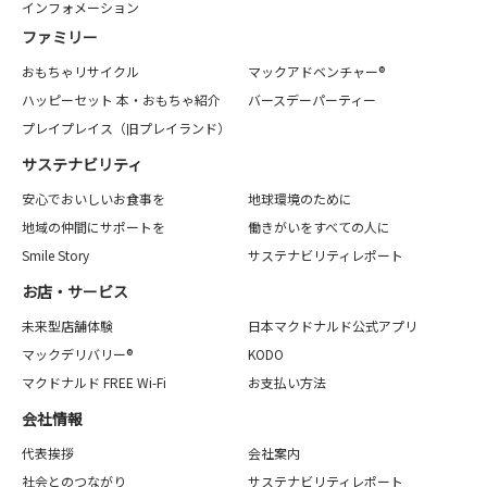
インフォメーション
ファミリー
おもちゃリサイクル
マックアドベンチャー®
ハッピーセット 本・おもちゃ紹介
バースデーパーティー
プレイプレイス（旧プレイランド）
サステナビリティ
安心でおいしいお食事を
地球環境のために
地域の仲間にサポートを
働きがいをすべての人に
Smile Story
サステナビリティレポート
お店・サービス
未来型店舗体験
日本マクドナルド公式アプリ
マックデリバリー®
KODO
マクドナルド FREE Wi-Fi
お支払い方法
会社情報
代表挨拶
会社案内
社会とのつながり
サステナビリティレポート