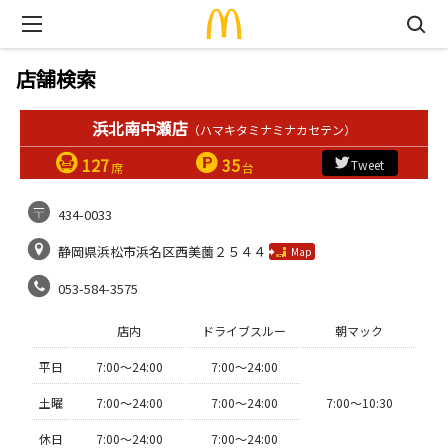
店舗検索
浜北南中瀬店
（ハマキタミナミナカセテン）
127
35
Tweet
席
台
434-0033
静岡県浜松市浜名区西美薗２５４４
Map
053-584-3575
店内
ドライブスルー
朝マック
平日
7:00〜24:00
7:00〜24:00
土曜
7:00〜24:00
7:00〜24:00
7:00〜10:30
休日
7:00〜24:00
7:00〜24:00