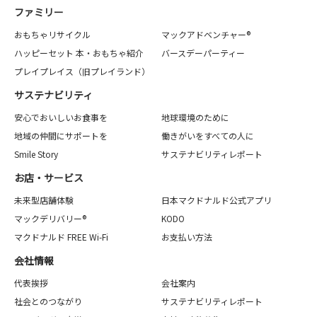
ファミリー
おもちゃリサイクル
マックアドベンチャー®
ハッピーセット 本・おもちゃ紹介
バースデーパーティー
プレイプレイス（旧プレイランド）
サステナビリティ
安心でおいしいお食事を
地球環境のために
地域の仲間にサポートを
働きがいをすべての人に
Smile Story
サステナビリティレポート
お店・サービス
未来型店舗体験
日本マクドナルド公式アプリ
マックデリバリー®
KODO
マクドナルド FREE Wi-Fi
お支払い方法
会社情報
代表挨拶
会社案内
社会とのつながり
サステナビリティレポート