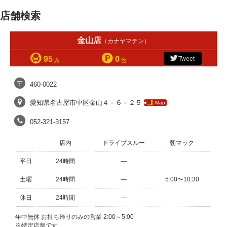
店舗検索
金山店
（カナヤマテン）
95
0
Tweet
席
台
460-0022
愛知県名古屋市中区金山４－６－２５
Map
052-321-3157
店内
ドライブスルー
朝マック
平日
24時間
—
土曜
24時間
—
5:00〜10:30
休日
24時間
—
年中無休 お持ち帰りのみの営業 2:00～5:00
※特定店舗です。