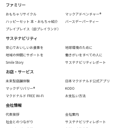
ファミリー
おもちゃリサイクル
マックアドベンチャー®
ハッピーセット 本・おもちゃ紹介
バースデーパーティー
プレイプレイス（旧プレイランド）
サステナビリティ
安心でおいしいお食事を
地球環境のために
地域の仲間にサポートを
働きがいをすべての人に
Smile Story
サステナビリティレポート
お店・サービス
未来型店舗体験
日本マクドナルド公式アプリ
マックデリバリー®
KODO
マクドナルド FREE Wi-Fi
お支払い方法
会社情報
代表挨拶
会社案内
社会とのつながり
サステナビリティレポート