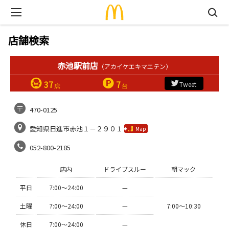
店舗検索
赤池駅前店
（アカイケエキマエテン）
37
7
Tweet
席
台
470-0125
愛知県日進市赤池１－２９０１
Map
052-800-2185
店内
ドライブスルー
朝マック
平日
7:00〜24:00
—
土曜
7:00〜24:00
—
7:00〜10:30
休日
7:00〜24:00
—