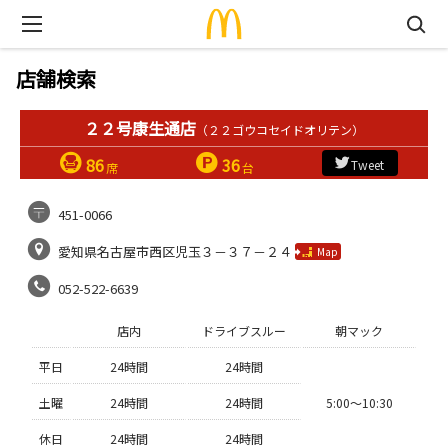
店舗検索
２２号康生通店
（２２ゴウコセイドオリテン）
86
36
Tweet
席
台
451-0066
愛知県名古屋市西区児玉３－３７－２４
Map
052-522-6639
店内
ドライブスルー
朝マック
平日
24時間
24時間
土曜
24時間
24時間
5:00〜10:30
休日
24時間
24時間