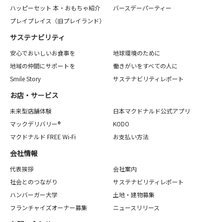
ハッピーセット 本・おもちゃ紹介
バースデーパーティー
プレイプレイス（旧プレイランド）
サステナビリティ
安心でおいしいお食事を
地球環境のために
地域の仲間にサポートを
働きがいをすべての人に
Smile Story
サステナビリティレポート
お店・サービス
未来型店舗体験
日本マクドナルド公式アプリ
マックデリバリー®
KODO
マクドナルド FREE Wi-Fi
お支払い方法
会社情報
代表挨拶
会社案内
社会とのつながり
サステナビリティレポート
ハンバーガー大学
土地・建物募集
フランチャイズオーナー募集
ニュースリリース