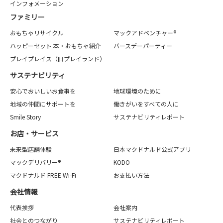
インフォメーション
ファミリー
おもちゃリサイクル
マックアドベンチャー®
ハッピーセット 本・おもちゃ紹介
バースデーパーティー
プレイプレイス（旧プレイランド）
サステナビリティ
安心でおいしいお食事を
地球環境のために
地域の仲間にサポートを
働きがいをすべての人に
Smile Story
サステナビリティレポート
お店・サービス
未来型店舗体験
日本マクドナルド公式アプリ
マックデリバリー®
KODO
マクドナルド FREE Wi-Fi
お支払い方法
会社情報
代表挨拶
会社案内
社会とのつながり
サステナビリティレポート