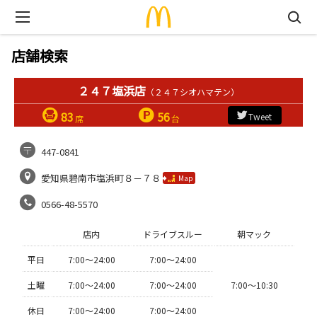
店舗検索
２４７塩浜店
（２４７シオハマテン）
83
56
Tweet
席
台
447-0841
愛知県碧南市塩浜町８－７８
Map
0566-48-5570
店内
ドライブスルー
朝マック
平日
7:00〜24:00
7:00〜24:00
土曜
7:00〜24:00
7:00〜24:00
7:00〜10:30
休日
7:00〜24:00
7:00〜24:00