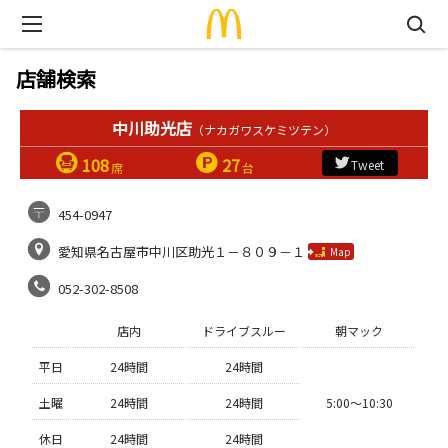
店舗検索
中川助光店
（ナカガワスケミツテン）
108
27
Tweet
席
台
454-0947
愛知県名古屋市中川区助光１－８０９－１
Map
052-302-8508
店内
ドライブスルー
朝マック
平日
24時間
24時間
土曜
24時間
24時間
5:00〜10:30
休日
24時間
24時間