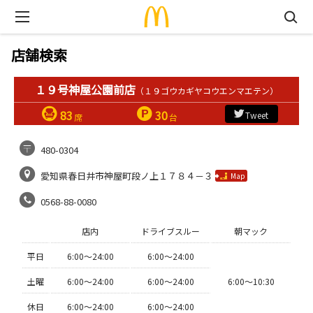
店舗検索
１９号神屋公園前店
（１９ゴウカギヤコウエンマエテン）
83
30
Tweet
席
台
480-0304
愛知県春日井市神屋町段ノ上１７８４－３
Map
0568-88-0080
店内
ドライブスルー
朝マック
平日
6:00〜24:00
6:00〜24:00
土曜
6:00〜24:00
6:00〜24:00
6:00〜10:30
休日
6:00〜24:00
6:00〜24:00