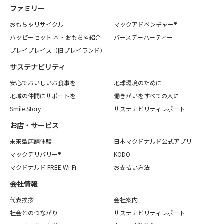
ファミリー
おもちゃリサイクル
マックアドベンチャー®
ハッピーセット 本・おもちゃ紹介
バースデーパーティー
プレイプレイス（旧プレイランド）
サステナビリティ
安心でおいしいお食事を
地球環境のために
地域の仲間にサポートを
働きがいをすべての人に
Smile Story
サステナビリティレポート
お店・サービス
未来型店舗体験
日本マクドナルド公式アプリ
マックデリバリー®
KODO
マクドナルド FREE Wi-Fi
お支払い方法
会社情報
代表挨拶
会社案内
社会とのつながり
サステナビリティレポート