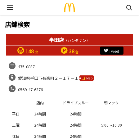
店舗検索
半田店
（ハンダテン）
148
38
Tweet
席
台
475-0837
愛知県半田市有楽町２－１７－１
Map
0569-47-6376
店内
ドライブスルー
朝マック
平日
24時間
24時間
土曜
24時間
24時間
5:00〜10:30
休日
24時間
24時間