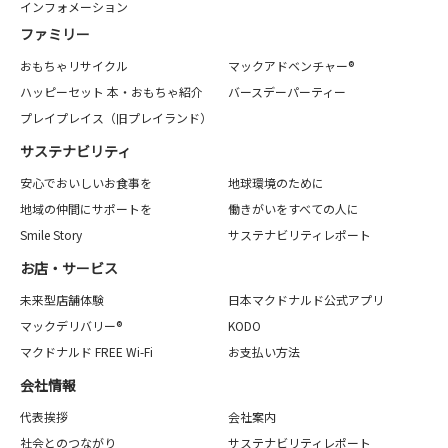
インフォメーション
ファミリー
おもちゃリサイクル
マックアドベンチャー®
ハッピーセット 本・おもちゃ紹介
バースデーパーティー
プレイプレイス（旧プレイランド）
サステナビリティ
安心でおいしいお食事を
地球環境のために
地域の仲間にサポートを
働きがいをすべての人に
Smile Story
サステナビリティレポート
お店・サービス
未来型店舗体験
日本マクドナルド公式アプリ
マックデリバリー®
KODO
マクドナルド FREE Wi-Fi
お支払い方法
会社情報
代表挨拶
会社案内
社会とのつながり
サステナビリティレポート