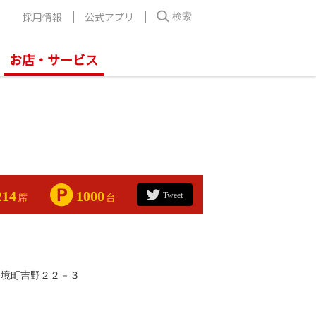
採用情報
公式アプリ
検索
お店・サービス
214
1000
Tweet
席
台
東境町吉野２２－３