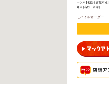
一ツ木 [名鉄名古屋本線]
知立 [名鉄三河線]
モバイルオーダー