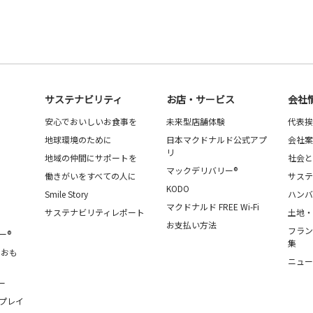
サステナビリティ
お店・サービス
会社
安心でおいしいお食事を
未来型店舗体験
代表挨
地球環境のために
日本マクドナルド公式アプ
会社案
リ
地域の仲間にサポートを
社会と
マックデリバリー®
働きがいをすべての人に
サステ
KODO
Smile Story
ハンバ
マクドナルド FREE Wi-Fi
サステナビリティレポート
土地・
お支払い方法
フラン
ー®
集
・おも
ニュー
ー
プレイ