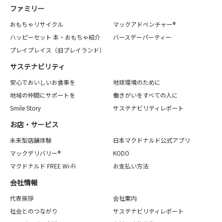
ファミリー
おもちゃリサイクル
マックアドベンチャー®
ハッピーセット 本・おもちゃ紹介
バースデーパーティー
プレイプレイス（旧プレイランド）
サステナビリティ
安心でおいしいお食事を
地球環境のために
地域の仲間にサポートを
働きがいをすべての人に
Smile Story
サステナビリティレポート
お店・サービス
未来型店舗体験
日本マクドナルド公式アプリ
マックデリバリー®
KODO
マクドナルド FREE Wi-Fi
お支払い方法
会社情報
代表挨拶
会社案内
社会とのつながり
サステナビリティレポート