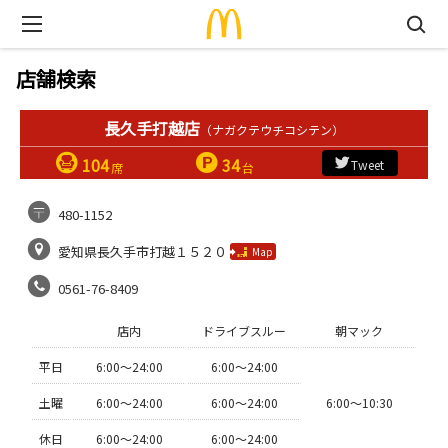
店舗検索
長久手打越店
（ナガクテウチコシテン）
104
34
Tweet
席
台
480-1152
愛知県長久手市打越１５２０
Map
0561-76-8409
店内
ドライブスルー
朝マック
平日
6:00〜24:00
6:00〜24:00
土曜
6:00〜24:00
6:00〜24:00
6:00〜10:30
休日
6:00〜24:00
6:00〜24:00