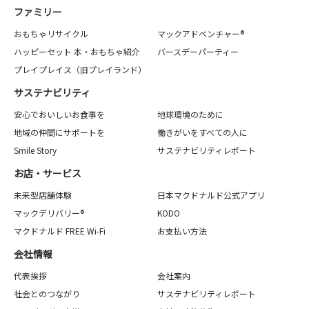
ファミリー
おもちゃリサイクル
マックアドベンチャー®
ハッピーセット 本・おもちゃ紹介
バースデーパーティー
プレイプレイス（旧プレイランド）
サステナビリティ
安心でおいしいお食事を
地球環境のために
地域の仲間にサポートを
働きがいをすべての人に
Smile Story
サステナビリティレポート
お店・サービス
未来型店舗体験
日本マクドナルド公式アプリ
マックデリバリー®
KODO
マクドナルド FREE Wi-Fi
お支払い方法
会社情報
代表挨拶
会社案内
社会とのつながり
サステナビリティレポート