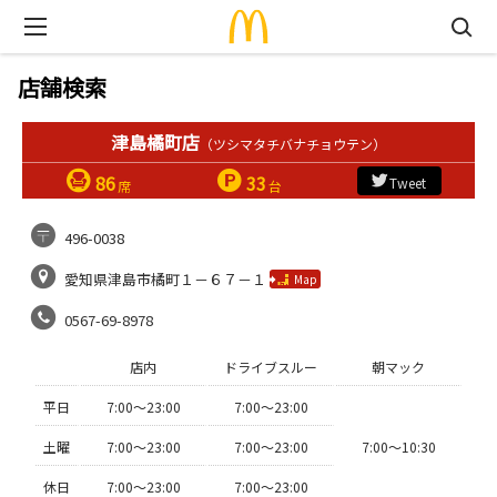
店舗検索
津島橘町店
（ツシマタチバナチョウテン）
86
33
Tweet
席
台
496-0038
愛知県津島市橘町１－６７－１
Map
0567-69-8978
店内
ドライブスルー
朝マック
平日
7:00〜23:00
7:00〜23:00
土曜
7:00〜23:00
7:00〜23:00
7:00〜10:30
休日
7:00〜23:00
7:00〜23:00