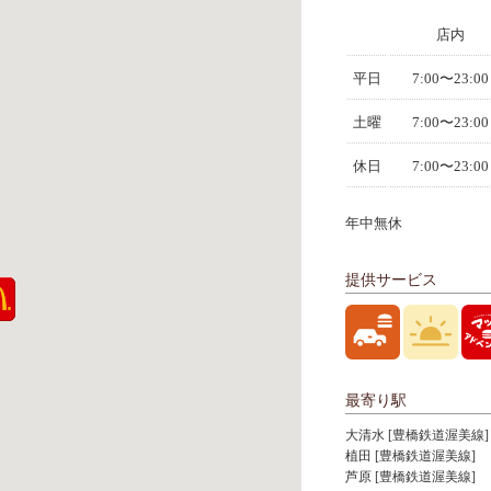
店内
平日
7:00〜23:00
土曜
7:00〜23:00
休日
7:00〜23:00
年中無休
提供サービス
最寄り駅
大清水 [豊橋鉄道渥美線]
植田 [豊橋鉄道渥美線]
芦原 [豊橋鉄道渥美線]