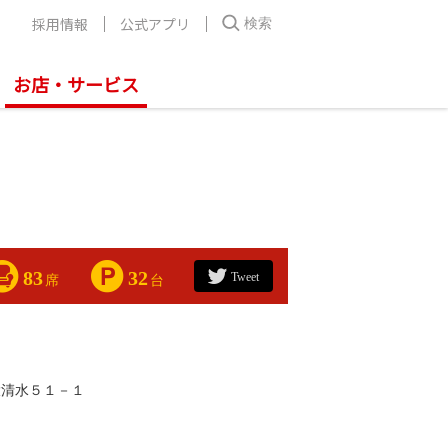
採用情報
公式アプリ
検索
お店・サービス
83
32
Tweet
席
台
大清水５１－１