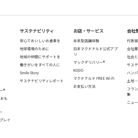
サステナビリティ
お店・サービス
会社
安心でおいしいお食事を
未来型店舗体験
代表挨
地球環境のために
日本マクドナルド公式アプ
会社案
リ
地域の仲間にサポートを
社会と
マックデリバリー®
働きがいをすべての人に
サステ
KODO
Smile Story
ハンバ
マクドナルド FREE Wi-Fi
サステナビリティレポート
土地・
お支払い方法
フラン
ー®
集
・おも
ニュー
ー
プレイ