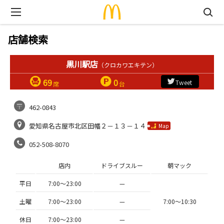
店舗検索
黒川駅店
（クロカワエキテン）
69
0
Tweet
席
台
462-0843
愛知県名古屋市北区田幡２－１３－１４
Map
052-508-8070
店内
ドライブスルー
朝マック
平日
7:00〜23:00
—
土曜
7:00〜23:00
—
7:00〜10:30
休日
7:00〜23:00
—