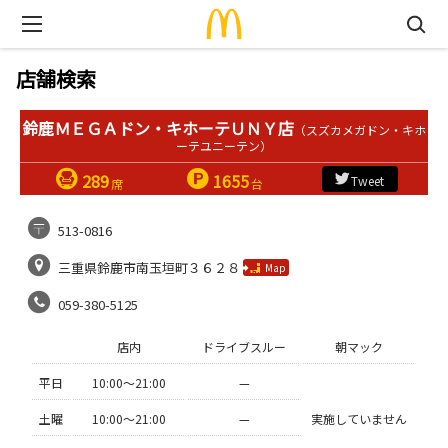
店舗検索
鈴鹿ＭＥＧＡドン・キホーテＵＮＹ店
（スズカメガドン・キホ
ーテユニーテン）
289
1655
Tweet
席
台
513-0816
三重県鈴鹿市南玉垣町３６２８
Map
059-380-5125
店内
ドライブスルー
朝マック
平日
10:00〜21:00
—
土曜
10:00〜21:00
—
実施していません