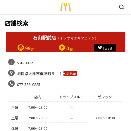
店舗検索
石山駅前店
（イシヤマエキマエテン）
99
0
Tweet
席
台
520-0832
滋賀県大津市粟津町９－１
Map
077-533-0885
店内
ドライブスルー
朝マック
平日
7:00〜23:00
—
土曜
7:00〜23:00
—
7:00〜10:30
休日
7:00〜23:00
—