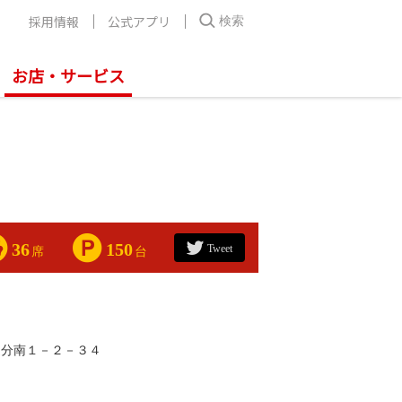
採用情報
公式アプリ
検索
お店・サービス
36
150
Tweet
席
台
追分南１－２－３４