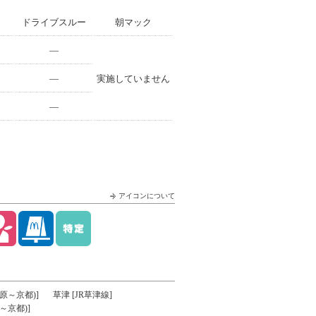
ドライブスルー
朝マック
—
—
実施していません
—
アイコンについて
原～京都)]
草津 [JR草津線]
～京都)]