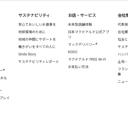
サステナビリティ
お店・サービス
会社
安心でおいしいお食事を
未来型店舗体験
代表挨
地球環境のために
日本マクドナルド公式アプ
会社案
リ
地域の仲間にサポートを
社会と
マックデリバリー®
働きがいをすべての人に
サステ
KODO
Smile Story
ハンバ
マクドナルド FREE Wi-Fi
サステナビリティレポート
土地・
お支払い方法
フラン
ー®
集
・おも
ニュー
ー
プレイ