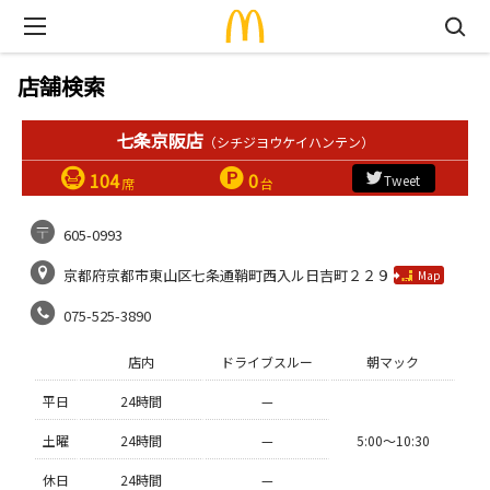
店舗検索
七条京阪店
（シチジヨウケイハンテン）
104
0
Tweet
席
台
605-0993
京都府京都市東山区七条通鞘町西入ル日吉町２２９
Map
075-525-3890
店内
ドライブスルー
朝マック
平日
24時間
—
土曜
24時間
—
5:00〜10:30
休日
24時間
—