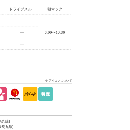
ドライブスルー
朝マック
—
—
6:00〜10:30
—
アイコンについて
烏丸線]
鉄烏丸線]