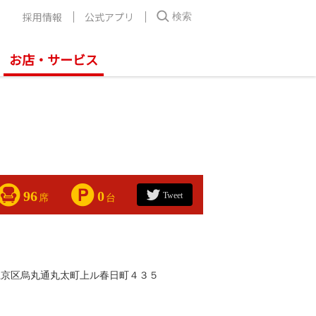
採用情報
公式アプリ
検索
お店・サービス
96
0
Tweet
席
台
上京区烏丸通丸太町上ル春日町４３５