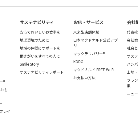
サステナビリティ
お店・サービス
会社
安心でおいしいお食事を
未来型店舗体験
代表挨
地球環境のために
日本マクドナルド公式アプ
会社案
リ
地域の仲間にサポートを
社会と
マックデリバリー®
働きがいをすべての人に
サステ
KODO
Smile Story
ハンバ
マクドナルド FREE Wi-Fi
サステナビリティレポート
土地・
お支払い方法
フラン
ー®
集
・おも
ニュー
ー
プレイ