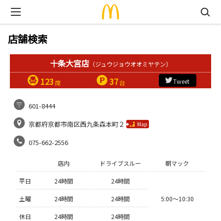
店舗検索
十条大宮店
（ジュウジョウオオミヤテン）
123
37
Tweet
席
台
601-8444
京都府京都市南区西九条森本町２
Map
075-662-2556
店内
ドライブスルー
朝マック
平日
24時間
24時間
土曜
24時間
24時間
5:00〜10:30
休日
24時間
24時間