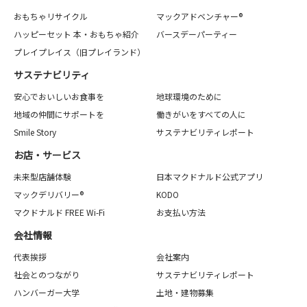
おもちゃリサイクル
マックアドベンチャー®
ハッピーセット 本・おもちゃ紹介
バースデーパーティー
プレイプレイス（旧プレイランド）
サステナビリティ
安心でおいしいお食事を
地球環境のために
地域の仲間にサポートを
働きがいをすべての人に
Smile Story
サステナビリティレポート
お店・サービス
未来型店舗体験
日本マクドナルド公式アプリ
マックデリバリー®
KODO
マクドナルド FREE Wi-Fi
お支払い方法
会社情報
代表挨拶
会社案内
社会とのつながり
サステナビリティレポート
ハンバーガー大学
土地・建物募集