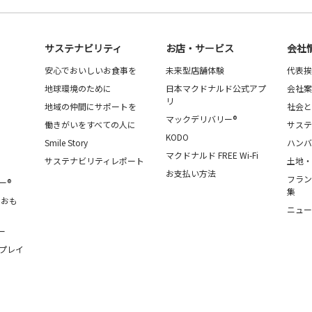
サステナビリティ
お店・サービス
会社
安心でおいしいお食事を
未来型店舗体験
代表挨
地球環境のために
日本マクドナルド公式アプ
会社案
リ
地域の仲間にサポートを
社会と
マックデリバリー®
働きがいをすべての人に
サステ
KODO
Smile Story
ハンバ
マクドナルド FREE Wi-Fi
サステナビリティレポート
土地・
お支払い方法
フラン
ー®
集
・おも
ニュー
ー
プレイ