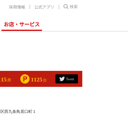
採用情報
公式アプリ
検索
お店・サービス
115
1125
Tweet
席
台
南区西九条鳥居口町１