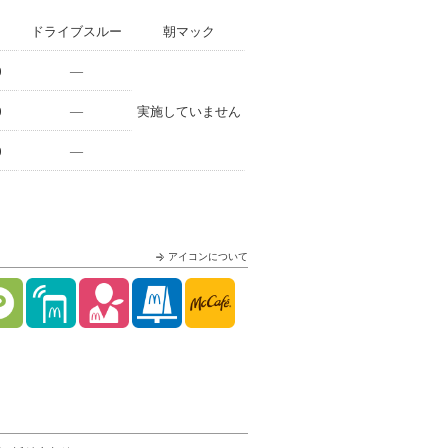
ドライブスルー
朝マック
0
—
0
—
実施していません
0
—
アイコンについて