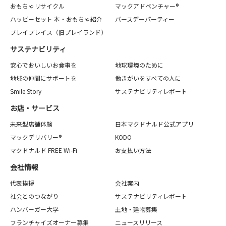
おもちゃリサイクル
マックアドベンチャー®
ハッピーセット 本・おもちゃ紹介
バースデーパーティー
プレイプレイス（旧プレイランド）
サステナビリティ
安心でおいしいお食事を
地球環境のために
地域の仲間にサポートを
働きがいをすべての人に
Smile Story
サステナビリティレポート
お店・サービス
未来型店舗体験
日本マクドナルド公式アプリ
マックデリバリー®
KODO
マクドナルド FREE Wi-Fi
お支払い方法
会社情報
代表挨拶
会社案内
社会とのつながり
サステナビリティレポート
ハンバーガー大学
土地・建物募集
フランチャイズオーナー募集
ニュースリリース