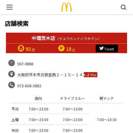
店舗検索
中環茨木店
（チユウカンイバラキテン）
93
18
Tweet
席
台
567-0868
大阪府茨木市沢良宜西２－１５－１４
Map
072-638-3882
店内
ドライブスルー
朝マック
平日
7:00〜23:00
7:00〜23:00
土曜
7:00〜23:00
7:00〜23:00
7:00〜10:30
休日
7:00〜23:00
7:00〜23:00