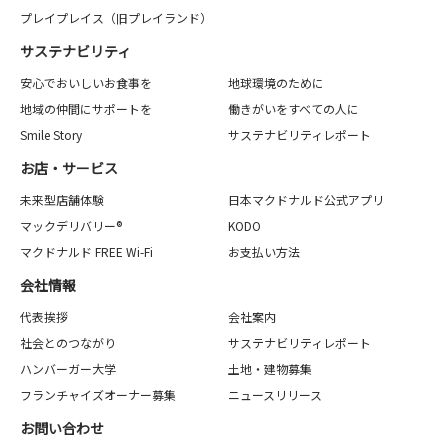
プレイプレイス（旧プレイランド）
サステナビリティ
安心でおいしいお食事を
地球環境のために
地域の仲間にサポートを
働きがいをすべての人に
Smile Story
サステナビリティレポート
お店・サービス
未来型店舗体験
日本マクドナルド公式アプリ
マックデリバリー®
KODO
マクドナルド FREE Wi-Fi
お支払い方法
会社情報
代表挨拶
会社案内
社会とのつながり
サステナビリティレポート
ハンバーガー大学
土地・建物募集
フランチャイズオーナー募集
ニュースリリース
お問い合わせ