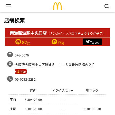
店舗検索
南海難波駅中央口店
（ナンカイナンバエキチュウオウグチテ）
82
0
Tweet
席
台
542-0076
大阪府大阪市中央区難波５－１－６０難波駅構内２Ｆ
Map
06-6632-2232
店内
ドライブスルー
朝マック
平日
6:30〜23:00
—
土曜
6:30〜23:00
—
6:30〜10:30