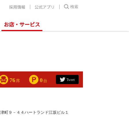
採用情報
公式アプリ
検索
お店・サービス
76
0
Tweet
席
台
豊津町９－４４ハートランド江坂ビル１