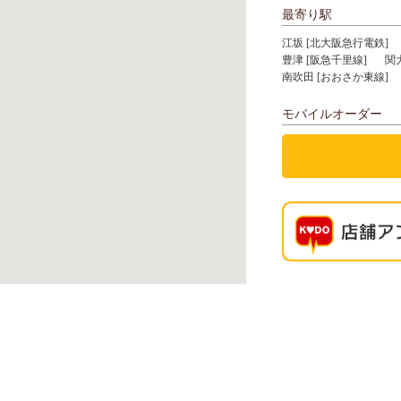
最寄り駅
江坂 [北大阪急行電鉄]
豊津 [阪急千里線]
関
南吹田 [おおさか東線]
モバイルオーダー