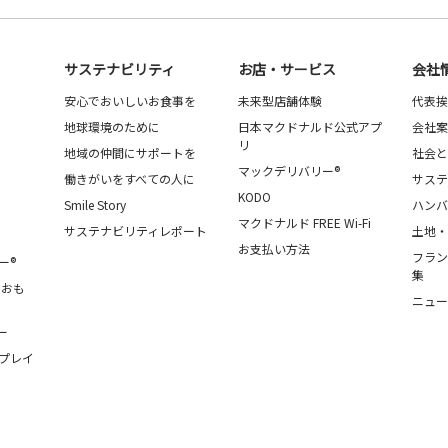
サステナビリティ
お店・サービス
会社
安心でおいしいお食事を
未来型店舗体験
代表挨
地球環境のために
日本マクドナルド公式アプ
会社案
リ
地域の仲間にサポートを
社会と
マックデリバリー®
働きがいをすべての人に
サステ
KODO
Smile Story
ハンバ
マクドナルド FREE Wi-Fi
サステナビリティレポート
土地・
お支払い方法
フラン
ー®
集
・おも
ニュー
ー
プレイ