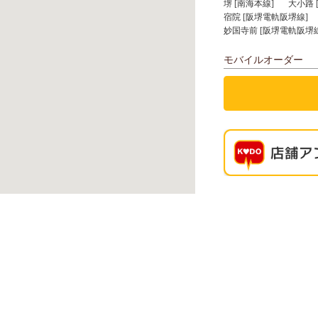
堺 [南海本線]
大小路 
宿院 [阪堺電軌阪堺線]
妙国寺前 [阪堺電軌阪堺線
モバイルオーダー