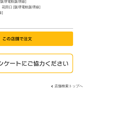
[阪堺電軌阪堺線]
花田口 [阪堺電軌阪堺線]
]
店舗検索トップへ