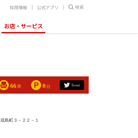
採用情報
公式アプリ
検索
お店・サービス
66
0
Tweet
席
台
区戎島町３－２２－１