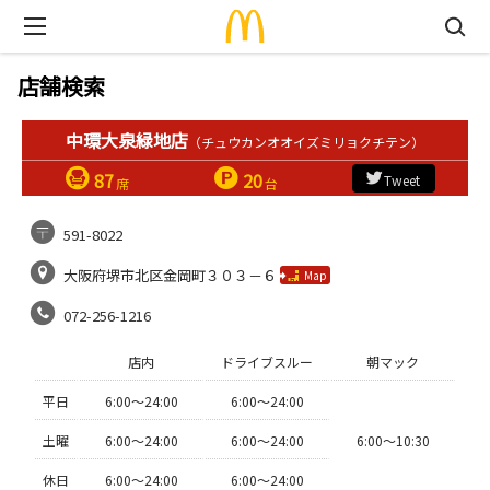
店舗検索
中環大泉緑地店
（チュウカンオオイズミリョクチテン）
87
20
Tweet
席
台
591-8022
大阪府堺市北区金岡町３０３－６
Map
072-256-1216
店内
ドライブスルー
朝マック
平日
6:00〜24:00
6:00〜24:00
土曜
6:00〜24:00
6:00〜24:00
6:00〜10:30
休日
6:00〜24:00
6:00〜24:00