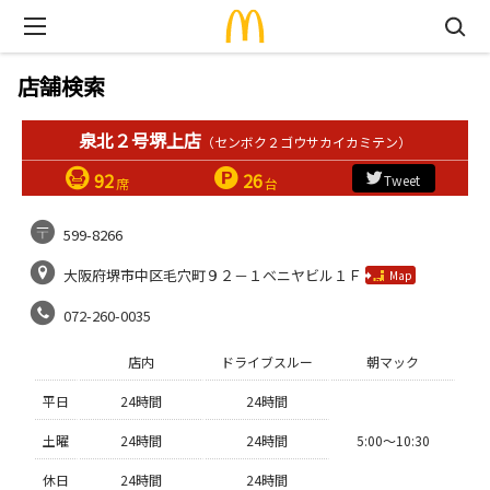
店舗検索
泉北２号堺上店
（センボク２ゴウサカイカミテン）
92
26
Tweet
席
台
599-8266
大阪府堺市中区毛穴町９２－１ベニヤビル１Ｆ
Map
072-260-0035
店内
ドライブスルー
朝マック
平日
24時間
24時間
土曜
24時間
24時間
5:00〜10:30
休日
24時間
24時間