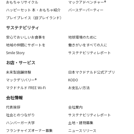
おもちゃリサイクル
マックアドベンチャー®
ハッピーセット 本・おもちゃ紹介
バースデーパーティー
プレイプレイス（旧プレイランド）
サステナビリティ
安心でおいしいお食事を
地球環境のために
地域の仲間にサポートを
働きがいをすべての人に
Smile Story
サステナビリティレポート
お店・サービス
未来型店舗体験
日本マクドナルド公式アプリ
マックデリバリー®
KODO
マクドナルド FREE Wi-Fi
お支払い方法
会社情報
代表挨拶
会社案内
社会とのつながり
サステナビリティレポート
ハンバーガー大学
土地・建物募集
フランチャイズオーナー募集
ニュースリリース